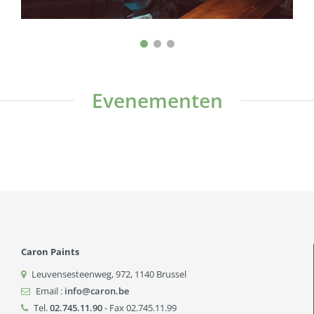
Evenementen
Technische avonden
Meerdere keren per jaar organiseert Caron Paints
Caron Paints
technische avonden. Hier komen verschillende
Leuvensesteenweg, 972
,
1140
Brussel
commerciële vertegenwoordigers van verschillende
Email :
info@caron.be
merken naartoe. Ze presenteren u dan de nieuwste
Tel.
02.745.11.90
- Fax 02.745.11.99
producten en kunnen u ook goede aanbiedingen