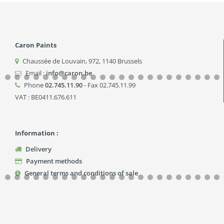
Caron Paints
Chaussée de Louvain, 972
,
1140
Brussels
Email :
info@caron.be
Phone
02.745.11.90
- Fax 02.745.11.99
VAT : BE0411.676.611
Information :
Delivery
Payment methods
General terms and conditions of sale