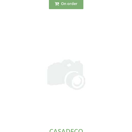
On order
CASADECO