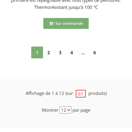
primaire est repeignable avec tous types de peintures.
Thermorésistant jusqu'à 100 °C
Sur commande
1
2
3
4
...
6
Affichage de 1 à 12 (sur
produits)
61
Montrer
par page