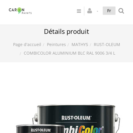
Fr
Détails produit
Peintures
MATHYS
RUST-OLEUM
Page d'accueil
COMBICOLOR ALUMINIUM BLC RAL 9006 3/4 L