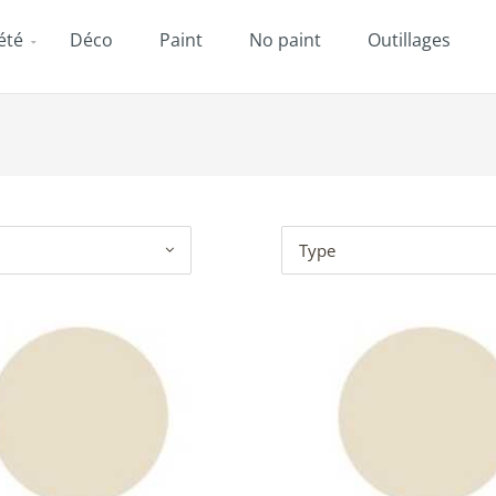
été
Déco
Paint
No paint
Outillages
Type