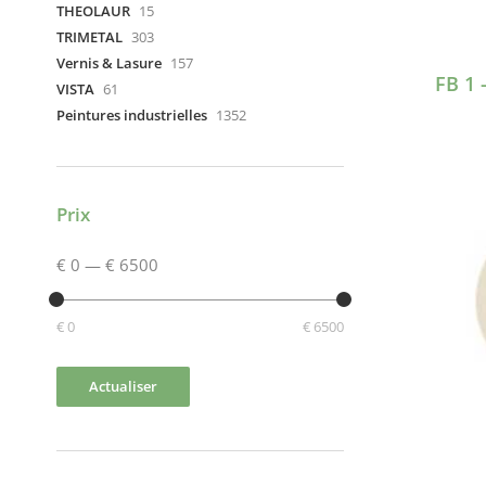
THEOLAUR
15
TRIMETAL
303
Vernis & Lasure
157
FB 1 
VISTA
61
Peintures industrielles
1352
Prix
€ 0
—
€ 6500
€ 0
€ 6500
Actualiser