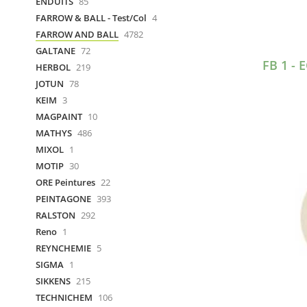
ENDUITS
85
FARROW & BALL - Test/Col
4
FARROW AND BALL
4782
GALTANE
72
FB 1 -
HERBOL
219
JOTUN
78
KEIM
3
MAGPAINT
10
MATHYS
486
MIXOL
1
MOTIP
30
ORE Peintures
22
PEINTAGONE
393
RALSTON
292
Reno
1
REYNCHEMIE
5
SIGMA
1
SIKKENS
215
TECHNICHEM
106