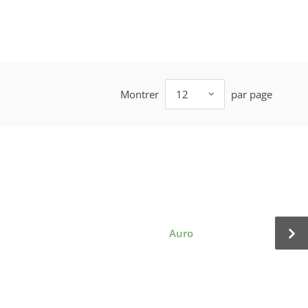
Montrer
12
par page
Auro