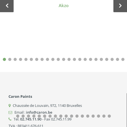
Akzo
Caron Paints
Chaussée de Louvain, 972
,
1140
Bruxelles
Email :
info@caron.be
Tel.
02.745.11.90
- Fax 02.745.11.99
TVA : BE0411.676.611