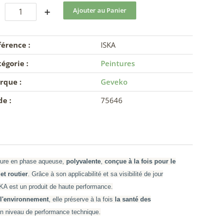
+
érence :
ISKA
égorie :
Peintures
rque :
Geveko
e :
75646
ture en phase aqueuse,
polyvalente
,
conçue à la fois pour le
t routier
. Grâce à son applicabilité et sa visibilité de jour
KA est un produit de haute performance.
l'environnement
, elle préserve à la fois
la santé des
on niveau de performance technique.