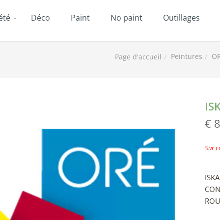
été
Déco
Paint
No paint
Outillages
Peintures
OR
Page d'accueil
IS
€ 
Sur 
ISK
CON
ROU