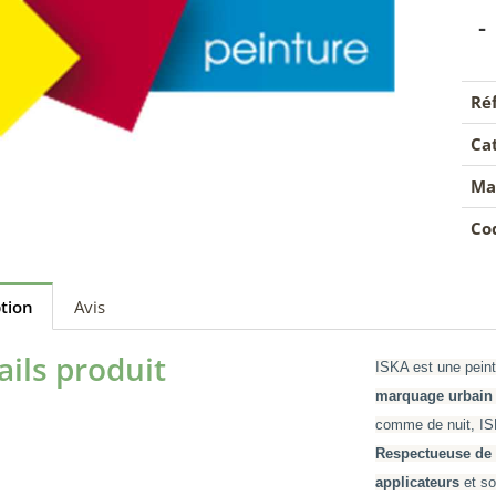
-
Réf
Cat
Ma
Cod
ption
Avis
ails produit
ISKA est une pein
marquage urbain e
comme de nuit, IS
Respectueuse de 
applicateurs
et s