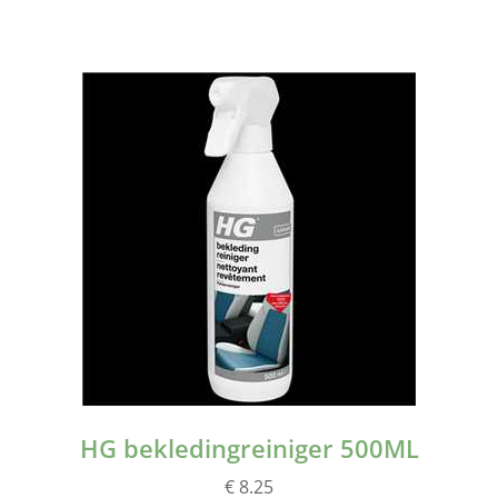
HG bekledingreiniger 500ML
€ 8.25