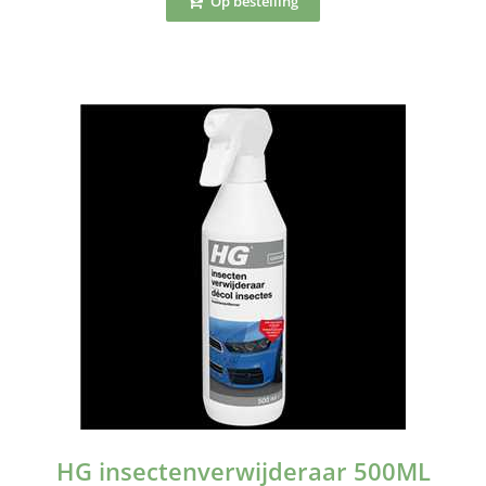
Op bestelling
HG insectenverwijderaar 500ML