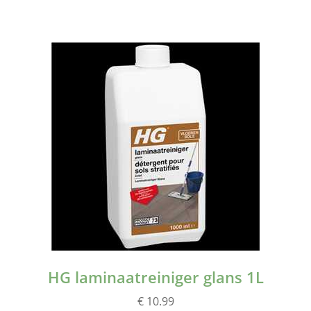
HG laminaatreiniger glans 1L
€ 10.99