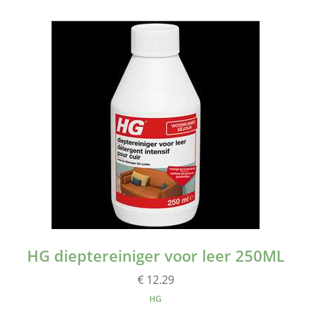
HG dieptereiniger voor leer 250ML
€ 12.29
HG