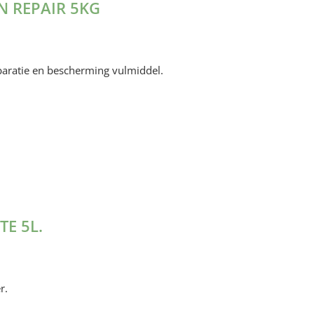
N REPAIR 5KG
aratie en bescherming vulmiddel.
E 5L.
r.