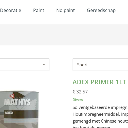
Decoratie
Paint
No paint
Gereedschap
Soort
ADEX PRIMER 1LT
€ 32.57
Divers
Solventgebaseerde impregna
Houtimpregneermiddel. Impr
gemengd met Chinese houtoli
het hout duurzaam.