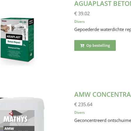
AGUAPLAST BETO
€ 39.02
Divers
Gepoederde waterdichte rep
Op bestelling
AMW CONCENTRAT
€ 235.64
Divers
Geconcentreerd ontschuime