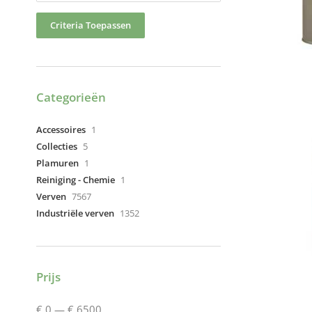
Criteria Toepassen
Categorieën
Accessoires
1
Collecties
5
Plamuren
1
Reiniging - Chemie
1
Verven
7567
Industriële verven
1352
Prijs
€ 0
—
€ 6500