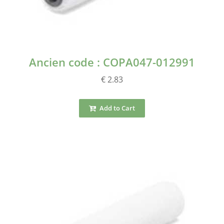
Ancien code : COPA047-012991
€ 2.83
Add to Cart