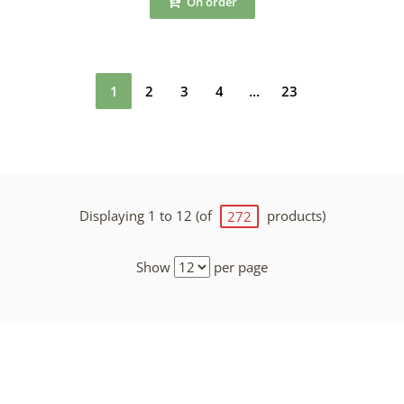
On order
1
2
3
4
...
23
Displaying 1 to 12 (of
products)
272
Show
per page