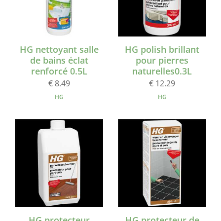
HG nettoyant salle
HG polish brillant
de bains éclat
pour pierres
renforcé 0.5L
naturelles0.3L
€ 8.49
€ 12.29
HG
HG
HG protecteur
HG protecteur de