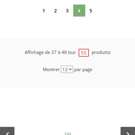
1
2
3
4
5
Affichage de 37 à 48 (sur
produits)
55
Montrer
par page
3M