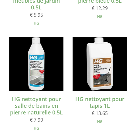
meubles de jardin
pierre bleue 0.5L
0.5L
€ 12.29
€ 5.95
HG
HG
HG nettoyant pour
HG nettoyant pour
salle de bains en
tapis 1L
pierre naturelle 0.5L
€ 13.65
€ 7.99
HG
HG