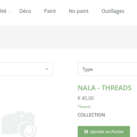
été
Déco
Paint
No paint
Outillages
Type
NALA - THREADS
€ 45.00
Theard
COLLECTION
Ajouter au Panier