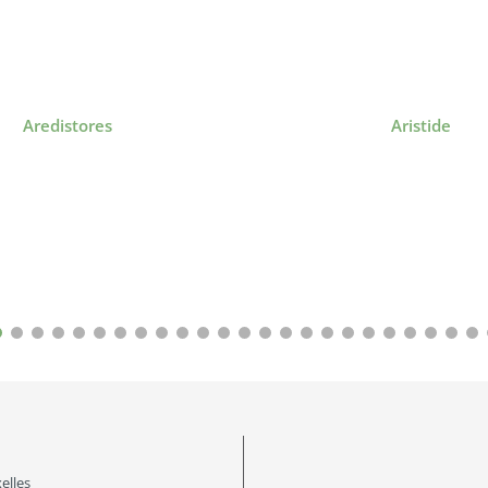
Aredistores
Aristide
elles