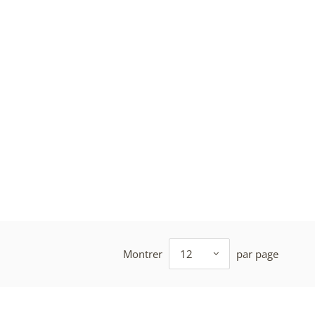
Montrer
12
par page