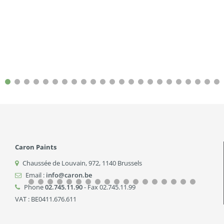
Caron Paints
Chaussée de Louvain, 972
,
1140
Brussels
Email :
info@caron.be
Phone
02.745.11.90
- Fax 02.745.11.99
VAT : BE0411.676.611