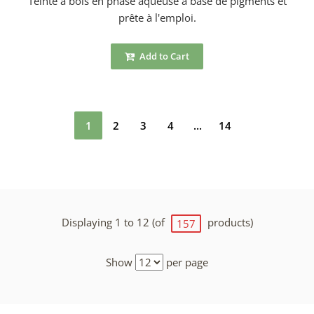
Teinte à bois en phase aqueuse à base de pigments et
prête à l'emploi.
Add to Cart
1
2
3
4
...
14
Displaying 1 to 12 (of
products)
157
Show
per page