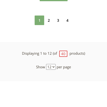
1
2
3
4
Displaying 1 to 12 (of
products)
40
Show
per page