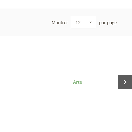
Montrer
12
par page
Arte