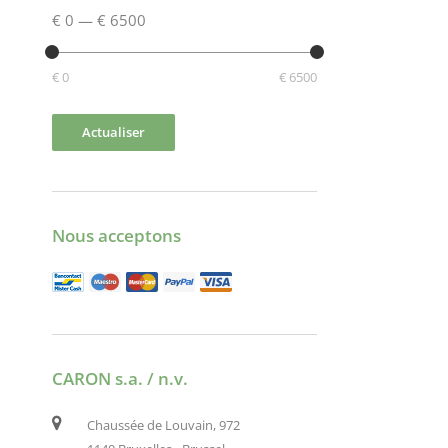
€ 0
—
€ 6500
€ 0
€ 6500
Actualiser
Nous acceptons
CARON s.a. / n.v.
Chaussée de Louvain, 972