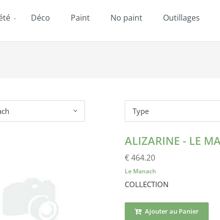
été
Déco
Paint
No paint
Outillages
ach
Type
ALIZARINE - LE 
€ 464.20
Le Manach
COLLECTION
Ajouter au Panier