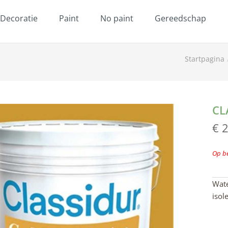
Decoratie
Paint
No paint
Gereedschap
Startpagina
CL
€ 
Op be
Wate
isol