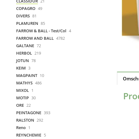
CLASSIDUR
21
COPAGRO
49
DIVERS
81
PLAMUREN
85
FARROW & BALL - Test/Col
4
FARROW AND BALL
4782
GALTANE
72
HERBOL
219
JOTUN
78
KEIM
3
MAGPAINT
10
Omschr
MATHYS
486
MIXOL
1
Pro
MOTIP
30
ORE
22
PEINTAGONE
393
RALSTON
292
Reno
1
REYNCHEMIE
5