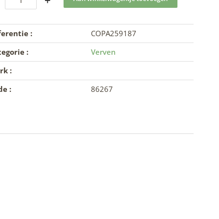
+
erentie :
COPA259187
egorie :
Verven
k :
e :
86267