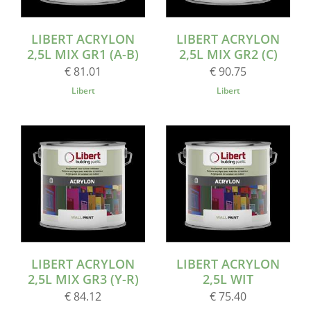
LIBERT ACRYLON
LIBERT ACRYLON
2,5L MIX GR1 (A-B)
2,5L MIX GR2 (C)
€ 81.01
€ 90.75
Libert
Libert
LIBERT ACRYLON
LIBERT ACRYLON
2,5L MIX GR3 (Y-R)
2,5L WIT
€ 84.12
€ 75.40