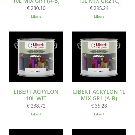
10L MIX GR1 (A-B)
10L MIX GR2 (C)
€ 280.10
€ 295.24
Libert
Libert
LIBERT ACRYLON
LIBERT ACRYLON 1L
10L WIT
MIX GR1 (A-B)
€ 238.72
€ 35.28
Libert
Libert