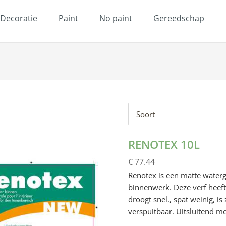
Decoratie
Paint
No paint
Gereedschap
Soort
RENOTEX 10L
€ 77.44
Renotex is een matte water
binnenwerk. Deze verf heeft
droogt snel., spat weinig, i
verspuitbaar. Uitsluitend m