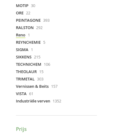
MOTIP
30
ORE
22
PEINTAGONE
393
RALSTON
292
Reno
1
REYNCHEMIE
5
SIGMA
1
SIKKENS
215
TECHNICHEM
106
THEOLAUR
15
TRIMETAL
303
Vernissen & Beits
157
VISTA
61
Industriële verven
1352
Prijs