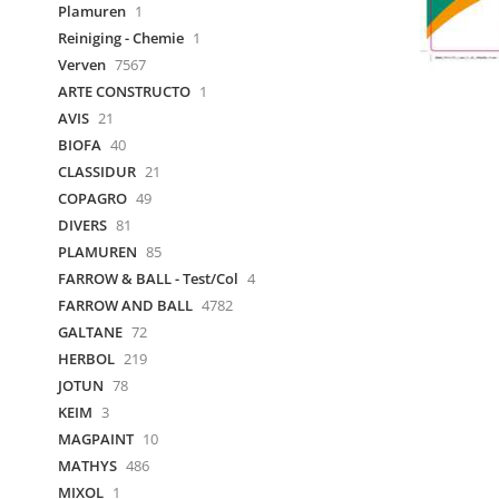
Plamuren
1
Reiniging - Chemie
1
Verven
7567
ARTE CONSTRUCTO
1
AVIS
21
BIOFA
40
CLASSIDUR
21
COPAGRO
49
DIVERS
81
PLAMUREN
85
FARROW & BALL - Test/Col
4
FARROW AND BALL
4782
GALTANE
72
HERBOL
219
JOTUN
78
KEIM
3
MAGPAINT
10
MATHYS
486
MIXOL
1